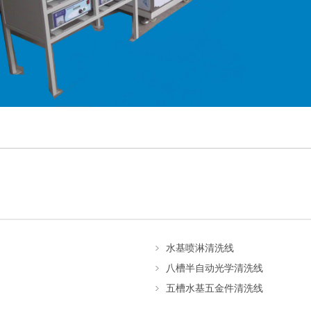
水基喷淋清洗线
八槽半自动光学清洗线
五槽水基五金件清洗线