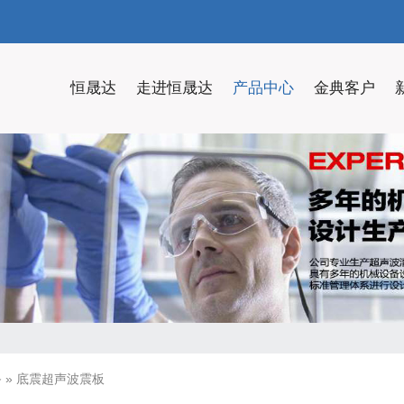
恒晟达
走进恒晟达
产品中心
金典客户
备
»
底震超声波震板