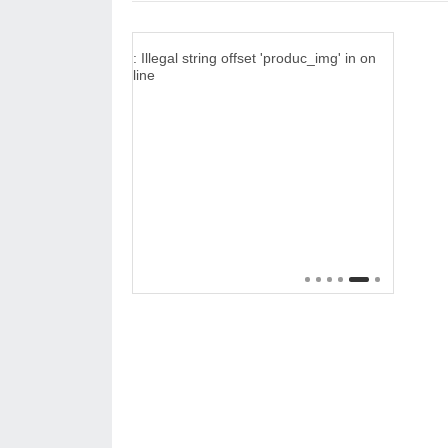
: Illegal string offset 'produc_img' in
on
line