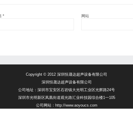
箱
*
网站
Copyright © 2012 深圳恒晟达超声设备有限公司
深圳恒晟达超声设备有限公司
公司地址：深圳市宝安区石岩镇大光明工业区光辉路24号
深圳市光明新区凤凰街道观光路汇业科技园综合楼1一105
公司网站：http://www.aoyoucs.com
手机：13926551600 邮箱：info@aoyoucs.com
电话：0755-27203578（10线） 传真：0755-27601380
粤ICP备2025387587号