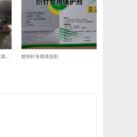
纬编织针，纺织针，舌针超声波清洗机
纺织针专用清洗剂