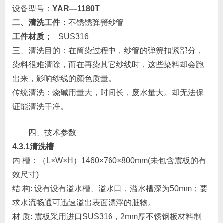
设备型号：
YAR—1180T
二、清洗工件：
不锈锈弹簧纱管
工件材质；
SUS316
三、清洗目的：在筒染过程中，纱管的弹簧扣紧部分，
染料很难清除，而在再染其它纱线时，这些染料却会跑
出来，影响纱线的颜色质量。
传统清洗：烧碱用量大，时间长，废水量大。却无法保
证能清洗干净。
四、技术参数
4.3.1
清洗槽
内 槽：（L×W×H）1460×760×800mm(未包含震板的有
效尺寸)
结 构: 设有设有溢水槽、溢水口，溢水槽深为50mm；要
求水流畅通可迅速溢出表面漂浮的脏物。
材 质: 震板采用进口SUS316，2mm厚不锈钢板材料制