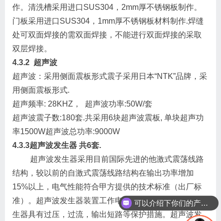
作。清洗槽采用进口SUS304，2mm厚不锈钢板制作。
门板采用进口SUS304，1mm厚不锈钢板材料制作.焊缝
处可双面焊接的需双面焊接，不能进行双面焊接的采取
双层焊接。
4.3.2
超声波
超声波：采用侧面震板形式震子采用日本“NTK”品牌，采
用侧面震板形式.
超声频率: 28KHZ， 超声波功率:50W/套
超声波震子数:180套.共采用6块超声波震板, 单块超声功
率1500W超声波总功率:9000W
4.3.3
超声波发生器 共6套.
超声波发生器采用目前国际先进的他激式震荡线路
结构，较以前的自激式震荡线路结构在输出功率增加
15%以上，电气性能符合甲方提供的技术标准（出厂标
准）。超声波发生器装置工作电压AC220±10V.超声波发
可以介绍下你们的产品么
生器具有过压，过流，输出短路等保护措施。超声波发