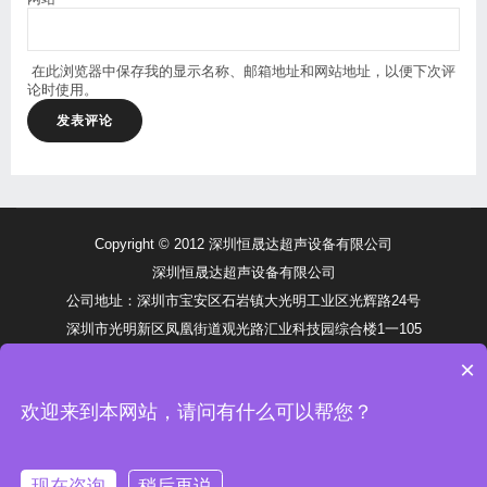
在此浏览器中保存我的显示名称、邮箱地址和网站地址，以便下次评
论时使用。
Copyright © 2012 深圳恒晟达超声设备有限公司
深圳恒晟达超声设备有限公司
公司地址：深圳市宝安区石岩镇大光明工业区光辉路24号
深圳市光明新区凤凰街道观光路汇业科技园综合楼1一105
公司网站：http://www.aoyoucs.com
×
手机：13926551600 邮箱：info@aoyoucs.com
欢迎来到本网站，请问有什么可以帮您？
电话：0755-27203578（10线） 传真：0755-27601380
粤ICP备2025387587号
现在咨询
稍后再说