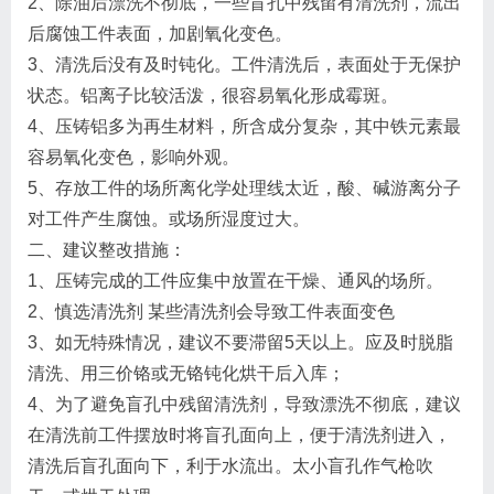
2、除油后漂洗不彻底，一些盲孔中残留有清洗剂，流出
后腐蚀工件表面，加剧氧化变色。
3、清洗后没有及时钝化。工件清洗后，表面处于无保护
状态。铝离子比较活泼，很容易氧化形成霉斑。
4、压铸铝多为再生材料，所含成分复杂，其中铁元素最
容易氧化变色，影响外观。
5、存放工件的场所离化学处理线太近，酸、碱游离分子
对工件产生腐蚀。或场所湿度过大。
二、建议整改措施：
1、压铸完成的工件应集中放置在干燥、通风的场所。
2、慎选清洗剂 某些清洗剂会导致工件表面变色
3、如无特殊情况，建议不要滞留5天以上。应及时脱脂
清洗、用三价铬或无铬钝化烘干后入库；
4、为了避免盲孔中残留清洗剂，导致漂洗不彻底，建议
在清洗前工件摆放时将盲孔面向上，便于清洗剂进入，
清洗后盲孔面向下，利于水流出。太小盲孔作气枪吹