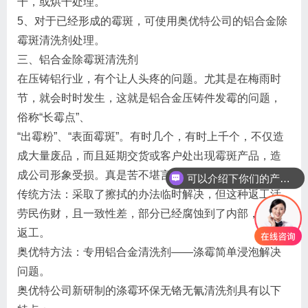
干，或烘干处理。
5、对于已经形成的霉斑，可使用奥优特公司的铝合金除
霉斑清洗剂处理。
三、铝合金除霉斑清洗剂
在压铸铝行业，有个让人头疼的问题。尤其是在梅雨时
节，就会时时发生，这就是铝合金压铸件发霉的问题，
俗称“长霉点”、
“出霉粉”、“表面霉斑”。有时几个，有时上千个，不仅造
成大量废品，而且延期交货或客户处出现霉斑产品，造
成公司形象受损。真是苦不堪言呀！
可以介绍下你们的产品么
你们是怎么收费的呢
传统方法：采取了擦拭的办法临时解决，但这种返工活
劳民伤财，且一致性差，部分已经腐蚀到了内部，无法
返工。
奥优特方法：专用铝合金清洗剂——涤霉简单浸泡解决
问题。
奥优特公司新研制的涤霉环保无铬无氰清洗剂具有以下