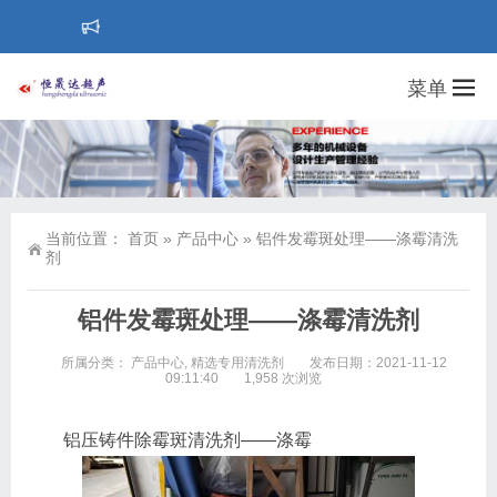
菜单
当前位置：
首页
»
产品中心
»
铝件发霉斑处理——涤霉清洗
剂
铝件发霉斑处理——涤霉清洗剂
所属分类：
产品中心
,
精选专用清洗剂
发布日期：2021-11-12
09:11:40
1,958 次浏览
铝压铸件除霉斑清洗剂——涤霉